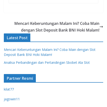
Mencari Keberuntungan Malam Ini? Coba Main
dengan Slot Deposit Bank BNI Hoki Malam!
Latest Post
Mencari Keberuntungan Malam Ini? Coba Main dengan Slot
Deposit Bank BNI Hoki Malam!
Analisa Perbandingan dan Pertandingan Sbobet Ala Slot
Partner Resmi
kilat77
jagowin11